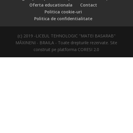
Oferta educationala
Contact
Politica cookie-uri
Politica de confidentialitate
(c) 2019 -LICEUL TEHNOLOGIC "MATEI BASARAB"
MĂXINENI - BRAILA - Toate drepturile rezervate. Site
construit pe platforma CORESI 2.0