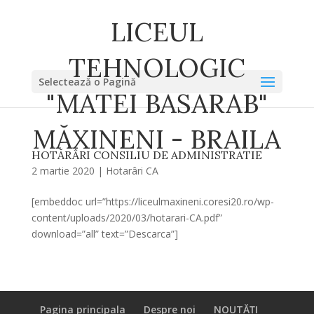
LICEUL
TEHNOLOGIC
Selectează o Pagină
"MATEI BASARAB"
MĂXINENI - BRAILA
HOTĂRÂRI CONSILIU DE ADMINISTRATIE
2 martie 2020
|
Hotarâri CA
[embeddoc url=”https://liceulmaxineni.coresi20.ro/wp-
content/uploads/2020/03/hotarari-CA.pdf”
download=”all” text=”Descarca”]
Pagina principala
Despre noi
NOUTĂȚI