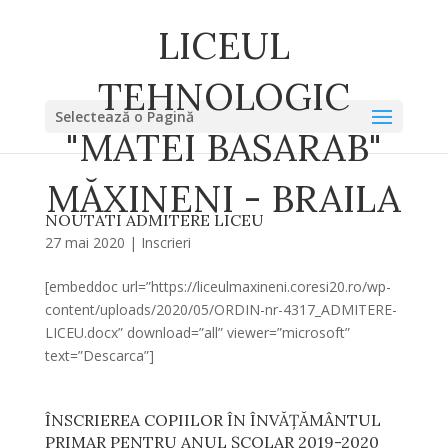
LICEUL
TEHNOLOGIC
Selectează o Pagină
"MATEI BASARAB"
MĂXINENI - BRAILA
NOUTATI ADMITERE LICEU
27 mai 2020
|
Inscrieri
[embeddoc url=”https://liceulmaxineni.coresi20.ro/wp-
content/uploads/2020/05/ORDIN-nr-4317_ADMITERE-
LICEU.docx” download=”all” viewer=”microsoft”
text=”Descarca”]
ÎNSCRIEREA COPIILOR ÎN ÎNVĂȚĂMÂNTUL
PRIMAR PENTRU ANUL ȘCOLAR 2019-2020